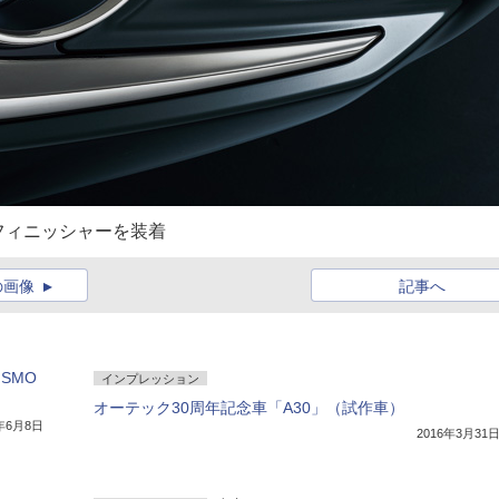
フィニッシャーを装着
の画像
記事へ
SMO
インプレッション
オーテック30周年記念車「A30」（試作車）
7年6月8日
2016年3月31