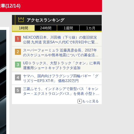
念車
(12/14)
アクセスランキング
1時間
24時間
1週間
1カ月
NEXCO西日本、川田橋（下り線）の復旧状況
公開 九州道 宮原SA〜八代ICで8月9日中に緊急
車両を通行可能に
スーパーフォーミュラ 近藤真彦会長、2027年
のスケジュールや熊本地震についての募金活動
を紹介
UDトラックス、大型トラック「クオン」に車両
運搬用ショートキャブトラクタ追加
ヤマハ、国内向けフラグシップ四輪バギー「グ
リズリーEPS XT-R」 価格220万円
三菱ふそう、インドネシアで新型バス「キャン
ター・エクストラロングバス」を発表 小型トラ
ックベースの観光・旅客輸送向けバス
もっと見る