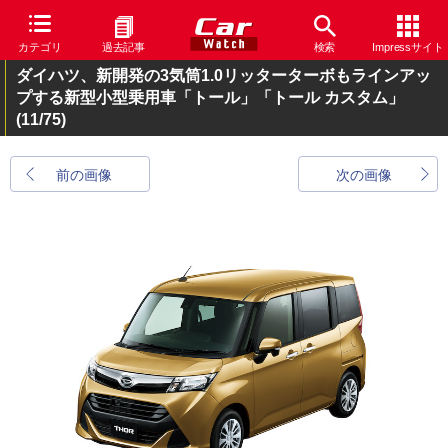
カテゴリ
過去記事
検索
Impressサイト
ダイハツ、新開発の3気筒1.0リッターターボもラインアッ
プする新型小型乗用車「トール」「トール カスタム」
(11/75)
前の画像
次の画像