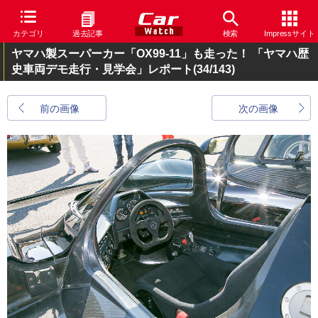
カテゴリ
過去記事
検索
Impressサイト
ヤマハ製スーパーカー「OX99-11」も走った！ 「ヤマハ歴
史車両デモ走行・見学会」レポート
(34/143)
前の画像
次の画像