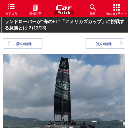
カテゴリ
過去記事
検索
Impressサイト
ランドローバーが“海のF1”「アメリカズカップ」に挑戦す
る意義とは？
(12/13)
前の画像
次の画像