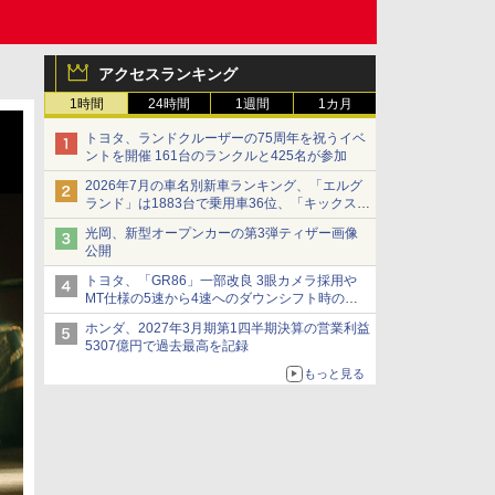
アクセスランキング
1時間
24時間
1週間
1カ月
トヨタ、ランドクルーザーの75周年を祝うイベ
ントを開催 161台のランクルと425名が参加
2026年7月の車名別新車ランキング、「エルグ
ランド」は1883台で乗用車36位、「キックス」
は2591台で27位に
光岡、新型オープンカーの第3弾ティザー画像
公開
トヨタ、「GR86」一部改良 3眼カメラ採用や
MT仕様の5速から4速へのダウンシフト時の操
作性向上など
ホンダ、2027年3月期第1四半期決算の営業利益
5307億円で過去最高を記録
もっと見る