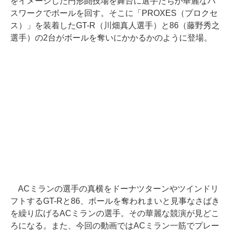
をイメージした円形闘技場を舞台に選手たちが華麗なパ
スワークでボールを回す。そこに「PROXES（プロクセ
ス）」を装着したGT-R（川畑真人選手）と86（藤野秀之
選手）の2台がボールを奪いにかかるかのように登場。
ACミランの選手の真横をドーナツターンやツインドリ
フトするGT-Rと86、ボールを奪われまいと見事なさばき
を繰り広げるACミランの選手。その華麗な競演が見どこ
ろになる。また、今回の動画ではACミラン一筋でプレー