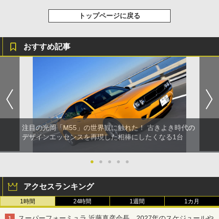
トップページに戻る
おすすめ記事
注目の光岡「M55」の世界観に触れた！ 古きよき時代の
デザインエッセンスを再現した相棒にしたくなる1台
●
●
●
●
●
アクセスランキング
1時間
24時間
1週間
1カ月
スーパーフォーミュラ 近藤真彦会長、2027年のスケジュールや