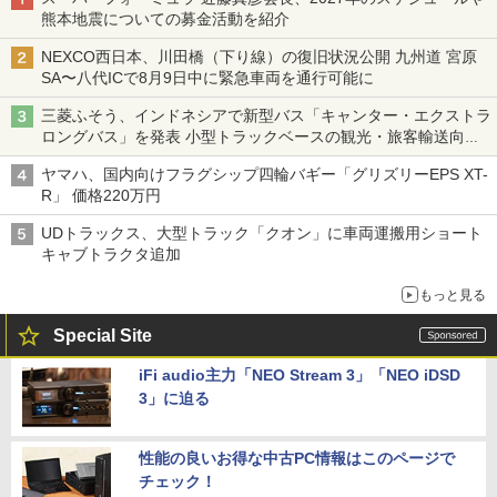
熊本地震についての募金活動を紹介
NEXCO西日本、川田橋（下り線）の復旧状況公開 九州道 宮原
SA〜八代ICで8月9日中に緊急車両を通行可能に
三菱ふそう、インドネシアで新型バス「キャンター・エクストラ
ロングバス」を発表 小型トラックベースの観光・旅客輸送向け
バス
ヤマハ、国内向けフラグシップ四輪バギー「グリズリーEPS XT-
R」 価格220万円
UDトラックス、大型トラック「クオン」に車両運搬用ショート
キャブトラクタ追加
もっと見る
Special Site
iFi audio主力「NEO Stream 3」「NEO iDSD
3」に迫る
性能の良いお得な中古PC情報はこのページで
チェック！