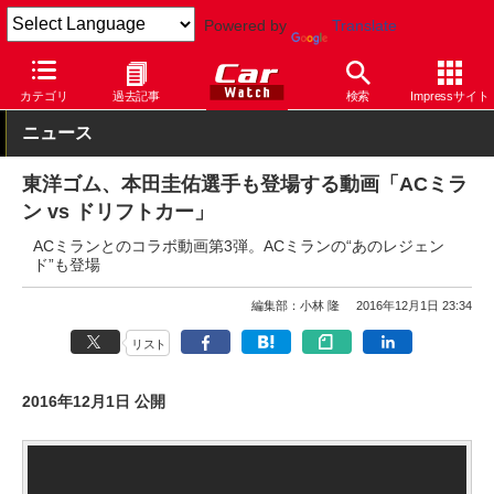
Powered by
Translate
Car Watch
タイヤ
トーヨー
カテゴリ
過去記事
検索
Impressサイト
ニュース
東洋ゴム、本田圭佑選手も登場する動画「ACミラ
ン vs ドリフトカー」
ACミランとのコラボ動画第3弾。ACミランの“あのレジェン
ド”も登場
編集部：小林 隆
2016年12月1日 23:34
リスト
2016年12月1日 公開