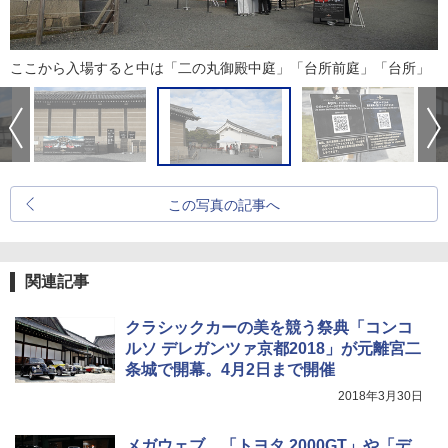
ここから入場すると中は「二の丸御殿中庭」「台所前庭」「台所」
この写真の記事へ
関連記事
クラシックカーの美を競う祭典「コンコ
ルソ デレガンツァ京都2018」が元離宮二
条城で開幕。4月2日まで開催
2018年3月30日
メガウェブ、「トヨタ 2000GT」や「デ