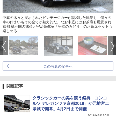
中庭の木々と展示されたビンテージカーが調和した風景も、個々の
車の佇まいもその全てが魅力的だ。なお中庭にはお茶席も用意され
京都 福寿園の抹茶と宇治茶銘菓「宇治のみどり」のお茶席セットも
楽しめる
この写真の記事へ
関連記事
クラシックカーの美を競う祭典「コンコ
ルソ デレガンツァ京都2018」が元離宮二
条城で開幕。4月2日まで開催
2018年3月30日