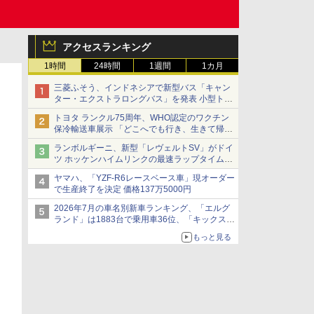
アクセスランキング
1時間
24時間
1週間
1カ月
三菱ふそう、インドネシアで新型バス「キャン
ター・エクストラロングバス」を発表 小型トラ
ックベースの観光・旅客輸送向けバス
トヨタ ランクル75周年、WHO認定のワクチン
保冷輸送車展示 「どこへでも行き、生きて帰っ
てこられる」ランドクルーザーで命をつなぐ
ランボルギーニ、新型「レヴェルトSV」がドイ
ツ ホッケンハイムリンクの最速ラップタイムを
記録
ヤマハ、「YZF-R6レースベース車」現オーダー
で生産終了を決定 価格137万5000円
2026年7月の車名別新車ランキング、「エルグ
ランド」は1883台で乗用車36位、「キックス」
は2591台で27位に
もっと見る