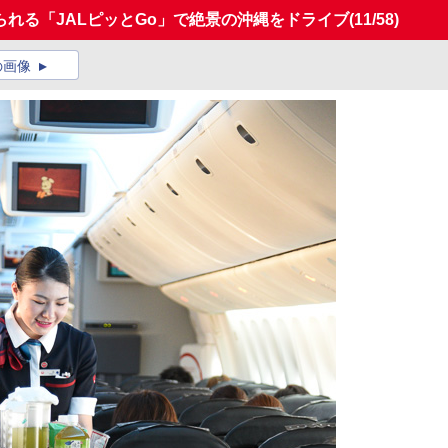
られる「JALピッとGo」で絶景の沖縄をドライブ
(11/58)
の画像