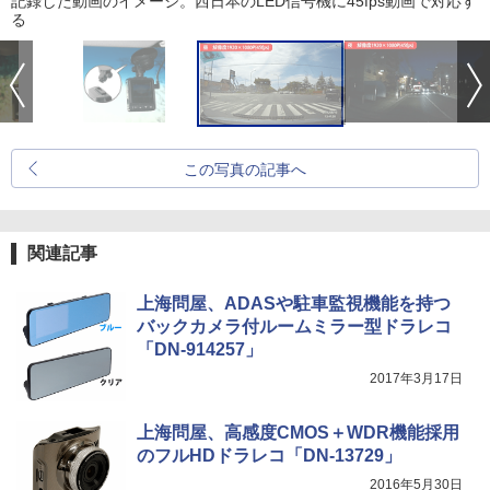
記録した動画のイメージ。西日本のLED信号機に45fps動画で対応す
る
この写真の記事へ
関連記事
上海問屋、ADASや駐車監視機能を持つ
バックカメラ付ルームミラー型ドラレコ
「DN-914257」
2017年3月17日
上海問屋、高感度CMOS＋WDR機能採用
のフルHDドラレコ「DN-13729」
2016年5月30日