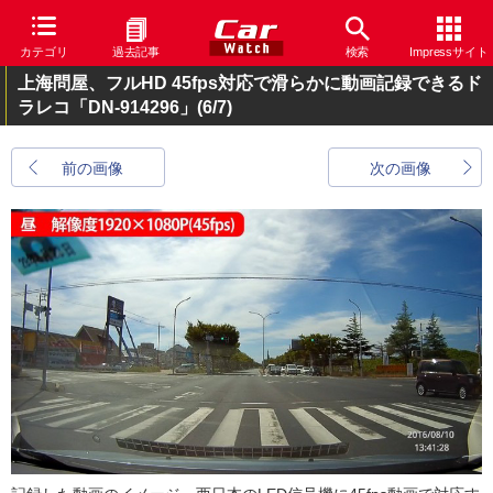
カテゴリ
過去記事
検索
Impressサイト
上海問屋、フルHD 45fps対応で滑らかに動画記録できるド
ラレコ「DN-914296」
(6/7)
前の画像
次の画像