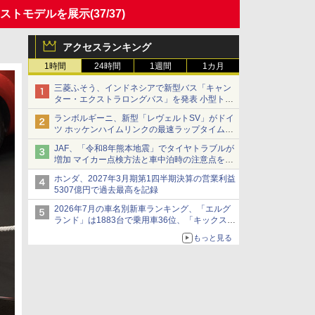
イストモデルを展示
(37/37)
アクセスランキング
1時間
24時間
1週間
1カ月
三菱ふそう、インドネシアで新型バス「キャン
ター・エクストラロングバス」を発表 小型トラ
ックベースの観光・旅客輸送向けバス
ランボルギーニ、新型「レヴェルトSV」がドイ
ツ ホッケンハイムリンクの最速ラップタイムを
記録
JAF、「令和8年熊本地震」でタイヤトラブルが
増加 マイカー点検方法と車中泊時の注意点を呼
びかけ
ホンダ、2027年3月期第1四半期決算の営業利益
5307億円で過去最高を記録
2026年7月の車名別新車ランキング、「エルグ
ランド」は1883台で乗用車36位、「キックス」
は2591台で27位に
もっと見る