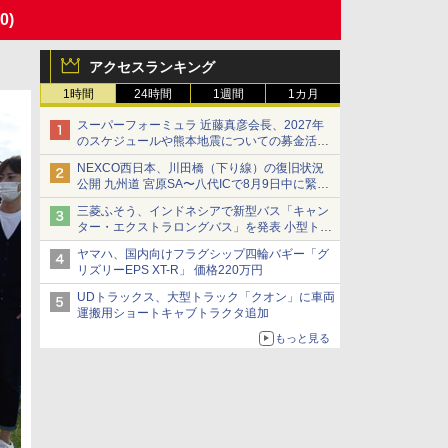
0)
アクセスランキング
1時間
24時間
1週間
1カ月
スーパーフォーミュラ 近藤真彦会長、2027年
のスケジュールや熊本地震についての募金活動
を紹介
NEXCO西日本、川田橋（下り線）の復旧状況
公開 九州道 宮原SA〜八代ICで8月9日中に緊急
車両を通行可能に
三菱ふそう、インドネシアで新型バス「キャン
ター・エクストラロングバス」を発表 小型トラ
ックベースの観光・旅客輸送向けバス
ヤマハ、国内向けフラグシップ四輪バギー「グ
リズリーEPS XT-R」 価格220万円
UDトラックス、大型トラック「クオン」に車両
運搬用ショートキャブトラクタ追加
もっと見る