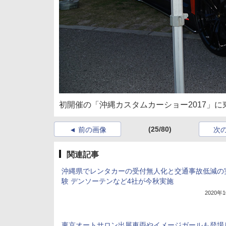
初開催の「沖縄カスタムカーショー2017」に東
(25/80)
前の画像
次
関連記事
沖縄県でレンタカーの受付無人化と交通事故低減の
験 デンソーテンなど4社が今秋実施
2020年
東京オートサロン出展車両やイメージガールも登場