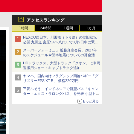
アクセスランキング
1時間
24時間
1週間
1カ月
NEXCO西日本、川田橋（下り線）の復旧状況
公開 九州道 宮原SA〜八代ICで8月9日中に緊急
車両を通行可能に
スーパーフォーミュラ 近藤真彦会長、2027年
のスケジュールや熊本地震についての募金活動
を紹介
UDトラックス、大型トラック「クオン」に車両
運搬用ショートキャブトラクタ追加
ヤマハ、国内向けフラグシップ四輪バギー「グ
リズリーEPS XT-R」 価格220万円
三菱ふそう、インドネシアで新型バス「キャン
ター・エクストラロングバス」を発表 小型トラ
ックベースの観光・旅客輸送向けバス
もっと見る