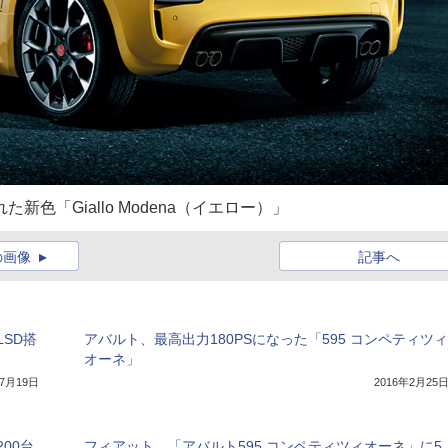
新色「Giallo Modena（イエロー）」
の画像
記事へ
SD搭
アバルト、最高出力180PSになった「595 コンペティツィ
オーネ」
年7月19日
2016年2月25
00台
フィアット、「アバルト595 コンペティツィオーネ」に5