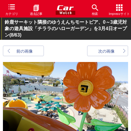
カテゴリ
過去記事
検索
Impressサイト
鈴鹿サーキット隣接のゆうえんちモートピア、0～3歳児対
象の遊具施設「チララのハローガーデン」を3月4日オープ
ン
(8/63)
前の画像
次の画像