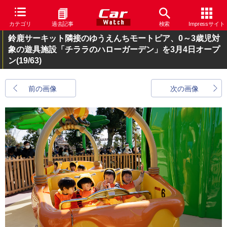
カテゴリ
過去記事
検索
Impressサイト
鈴鹿サーキット隣接のゆうえんちモートピア、0～3歳児対
象の遊具施設「チララのハローガーデン」を3月4日オープ
ン
(19/63)
前の画像
次の画像