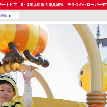
ートピア、0～3歳児対象の遊具施設「チララのハローガーデ
の画像