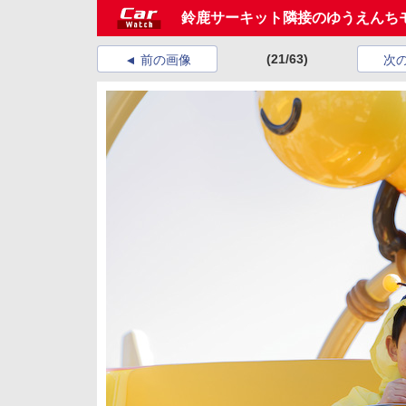
鈴鹿サーキット隣接のゆうえんちモ
(21/63)
前の画像
次