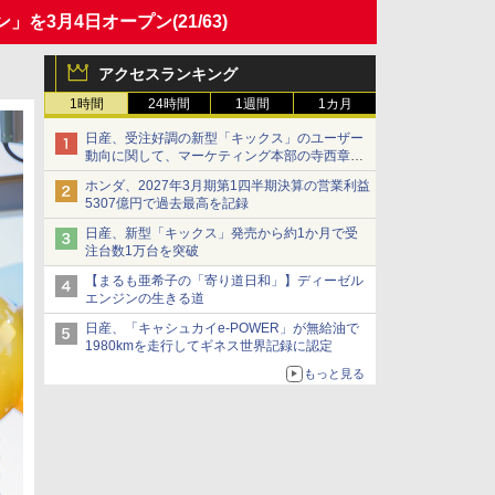
ン」を3月4日オープン
(21/63)
アクセスランキング
1時間
24時間
1週間
1カ月
日産、受注好調の新型「キックス」のユーザー
動向に関して、マーケティング本部の寺西章氏
が解説
ホンダ、2027年3月期第1四半期決算の営業利益
5307億円で過去最高を記録
日産、新型「キックス」発売から約1か月で受
注台数1万台を突破
【まるも亜希子の「寄り道日和」】ディーゼル
エンジンの生きる道
日産、「キャシュカイe-POWER」が無給油で
1980kmを走行してギネス世界記録に認定
もっと見る