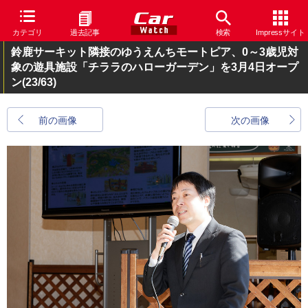
カテゴリ
過去記事
検索
Impressサイト
鈴鹿サーキット隣接のゆうえんちモートピア、0～3歳児対
象の遊具施設「チララのハローガーデン」を3月4日オープ
ン
(23/63)
前の画像
次の画像