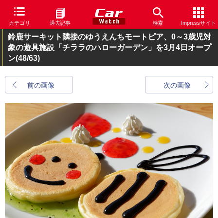
カテゴリ
過去記事
検索
Impressサイト
鈴鹿サーキット隣接のゆうえんちモートピア、0～3歳児対
象の遊具施設「チララのハローガーデン」を3月4日オープ
ン
(48/63)
前の画像
次の画像