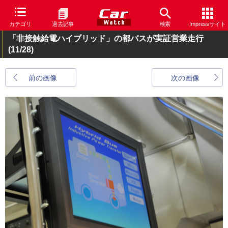
カテゴリ
過去記事
検索
Impressサイト
「非接触給電ハイブリッド」の都バスが実証営業走行
(11/28)
前の画像
次の画像