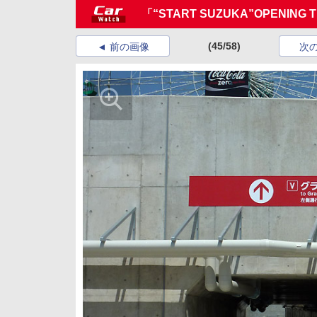
「“START SUZUKA”OPENI
(45/58)
前の画像
次