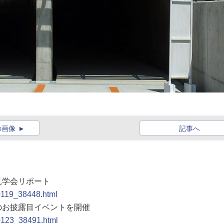
の画像
記事へ
見学会リポート
90119_38448.html
後のお披露目イベントを開催
90123_38491.html