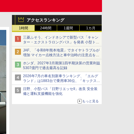
アクセスランキング
1時間
24時間
1週間
1カ月
三菱ふそう、インドネシアで新型バス「キャン
ター・エクストラロングバス」を発表 小型トラ
ックベースの観光・旅客輸送向けバス
JAF、「令和8年熊本地震」でタイヤトラブルが
増加 マイカー点検方法と車中泊時の注意点を呼
びかけ
ホンダ、2027年3月期第1四半期決算の営業利益
5307億円で過去最高を記録
2026年7月の車名別新車ランキング、「エルグ
ランド」は1883台で乗用車36位、「キックス」
は2591台で27位に
日野、小型バス「日野リエッセII」改良 安全装
備と運転支援機能を強化
もっと見る