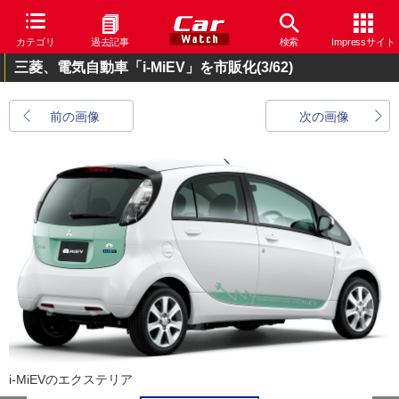
カテゴリ
過去記事
検索
Impressサイト
三菱、電気自動車「i-MiEV」を市販化
(3/62)
前の画像
次の画像
i-MiEVのエクステリア