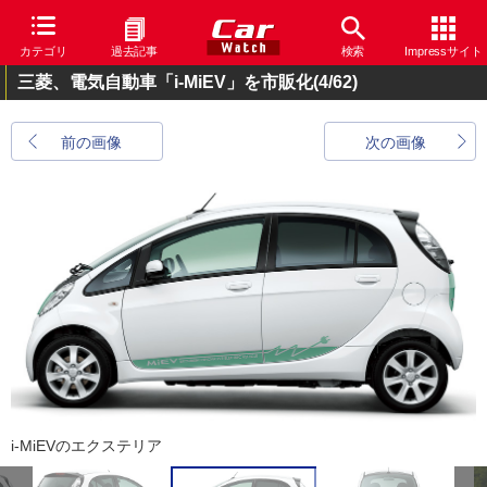
カテゴリ
過去記事
検索
Impressサイト
三菱、電気自動車「i-MiEV」を市販化
(4/62)
前の画像
次の画像
i-MiEVのエクステリア