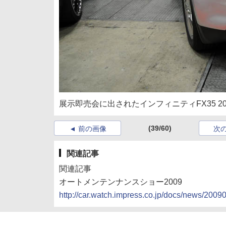
展示即売会に出されたインフィニティFX35 2
(39/60)
前の画像
次
関連記事
関連記事
オートメンテンナンスショー2009
http://car.watch.impress.co.jp/docs/news/200