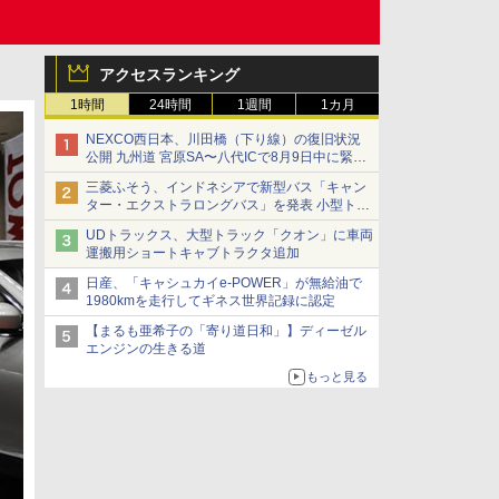
アクセスランキング
1時間
24時間
1週間
1カ月
NEXCO西日本、川田橋（下り線）の復旧状況
公開 九州道 宮原SA〜八代ICで8月9日中に緊急
車両を通行可能に
三菱ふそう、インドネシアで新型バス「キャン
ター・エクストラロングバス」を発表 小型トラ
ックベースの観光・旅客輸送向けバス
UDトラックス、大型トラック「クオン」に車両
運搬用ショートキャブトラクタ追加
日産、「キャシュカイe-POWER」が無給油で
1980kmを走行してギネス世界記録に認定
【まるも亜希子の「寄り道日和」】ディーゼル
エンジンの生きる道
もっと見る