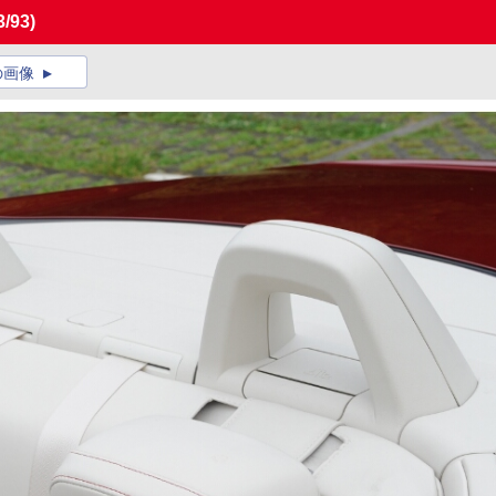
3/93)
の画像