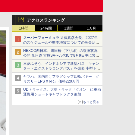
アクセスランキング
1時間
24時間
1週間
1カ月
スーパーフォーミュラ 近藤真彦会長、2027年
のスケジュールや熊本地震についての募金活動
を紹介
NEXCO西日本、川田橋（下り線）の復旧状況
公開 九州道 宮原SA〜八代ICで8月9日中に緊急
車両を通行可能に
三菱ふそう、インドネシアで新型バス「キャン
ター・エクストラロングバス」を発表 小型トラ
ックベースの観光・旅客輸送向けバス
ヤマハ、国内向けフラグシップ四輪バギー「グ
リズリーEPS XT-R」 価格220万円
UDトラックス、大型トラック「クオン」に車両
運搬用ショートキャブトラクタ追加
もっと見る