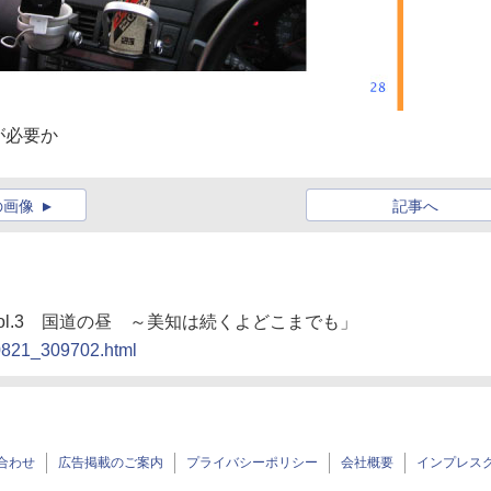
が必要か
の画像
記事へ
vol.3 国道の昼 ～美知は続くよどこまでも」
90821_309702.html
合わせ
広告掲載のご案内
プライバシーポリシー
会社概要
インプレス