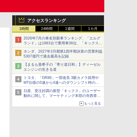
アクセスランキング
1時間
24時間
1週間
1カ月
2026年7月の車名別新車ランキング、「エルグ
ランド」は1883台で乗用車36位、「キックス」
は2591台で27位に
ホンダ、2027年3月期第1四半期決算の営業利益
5307億円で過去最高を記録
【まるも亜希子の「寄り道日和」】ディーゼル
エンジンの生きる道
トヨタ、「GR86」一部改良 3眼カメラ採用や
MT仕様の5速から4速へのダウンシフト時の操
作性向上など
日産、受注好調の新型「キックス」のユーザー
動向に関して、マーケティング本部の寺西章氏
が解説
もっと見る