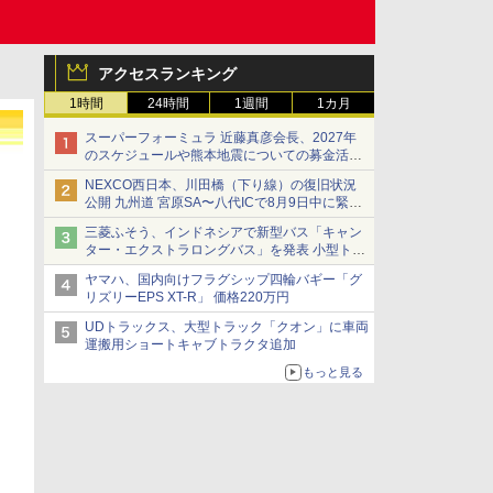
アクセスランキング
1時間
24時間
1週間
1カ月
スーパーフォーミュラ 近藤真彦会長、2027年
のスケジュールや熊本地震についての募金活動
を紹介
NEXCO西日本、川田橋（下り線）の復旧状況
公開 九州道 宮原SA〜八代ICで8月9日中に緊急
車両を通行可能に
三菱ふそう、インドネシアで新型バス「キャン
ター・エクストラロングバス」を発表 小型トラ
ックベースの観光・旅客輸送向けバス
ヤマハ、国内向けフラグシップ四輪バギー「グ
リズリーEPS XT-R」 価格220万円
UDトラックス、大型トラック「クオン」に車両
運搬用ショートキャブトラクタ追加
もっと見る