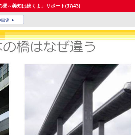
の昼～美知は続くよ」リポート
(37/43)
の画像