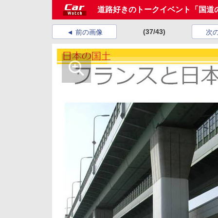
道路好きのトークイベント「国道
(37/43)
前の画像
次