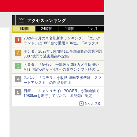
アクセスランキング
1時間
24時間
1週間
1カ月
2026年7月の車名別新車ランキング、「エルグ
ランド」は1883台で乗用車36位、「キックス」
は2591台で27位に
ホンダ、2027年3月期第1四半期決算の営業利益
5307億円で過去最高を記録
トヨタ、「GR86」一部改良 3眼カメラ採用や
MT仕様の5速から4速へのダウンシフト時の操
作性向上など
スバル、「ステラ」を改良 運転支援機能「スマ
ートアシスト」の性能を向上
日産、「キャシュカイe-POWER」が無給油で
1980kmを走行してギネス世界記録に認定
もっと見る