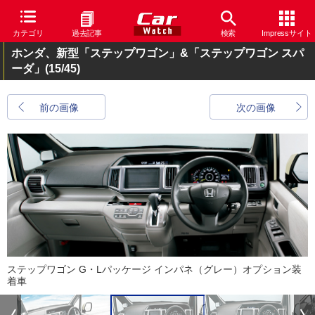
カテゴリ
過去記事
検索
Impressサイト
ホンダ、新型「ステップワゴン」&「ステップワゴン スパ
ーダ」
(15/45)
前の画像
次の画像
ステップワゴン G・Lパッケージ インパネ（グレー）オプション装
着車