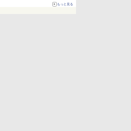
化、Windows 10/11、「Chrome」も走り回
もっと見る
る。復活記念で2026年末まで500円