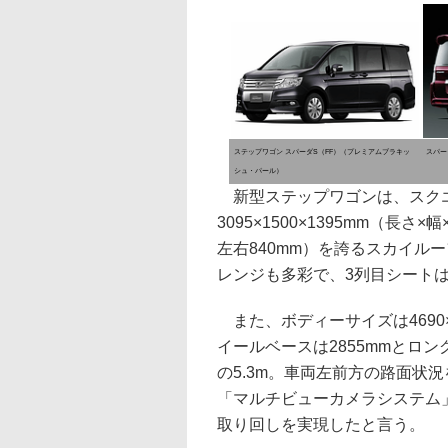
ステップワゴン スパーダS（FF）（プレミアムブラキッ
スパー
シュ・パール）
新型ステップワゴンは、スクエ
3095×1500×1395mm（長
左右840mm）を誇るスカイル
レンジも多彩で、3列目シート
また、ボディーサイズは4690×1
イールベースは2855mmとロ
の5.3m。車両左前方の路面状
「マルチビューカメラシステム
取り回しを実現したと言う。