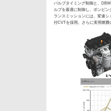
バルブタイミング制御と、DB
ルブを最適に制御し、ポンピン
ランスミッションには、変速シ
付CVTを採用。さらに実用燃費
i-VTECエンジン