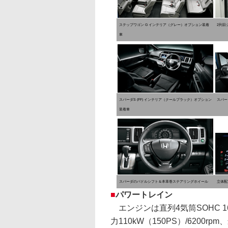
ステップワゴン G インテリア（グレー）オプション装着
2列目
車
スパーダS (FF) インテリア（クールブラック）オプション
スパー
装着車
スパーダのパドルシフト＆本革巻ステアリングホイール
立体配
■
パワートレイン
エンジンは直列4気筒SOHC 16
力110kW（150PS）/6200rp