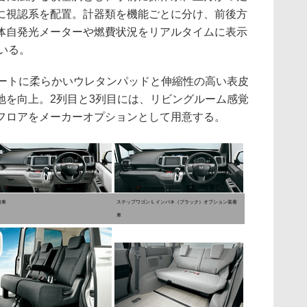
に視認系を配置。計器類を機能ごとに分け、前後方
体自発光メーターや燃費状況をリアルタイムに表示
いる。
ートに柔らかいウレタンパッドと伸縮性の高い表皮
地を向上。2列目と3列目には、リビングルーム感覚
フロアをメーカーオプションとして用意する。
着車
ステップワゴン L インパネ（ブラック）オプション装着
車