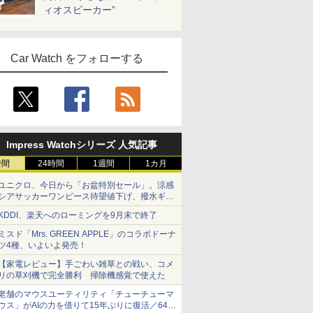
ィオスピーカー”
Car Watch をフォローする
Impress Watchシリーズ 人気記事
時間
24時間
1週間
1カ月
ユニクロ、今日から「お盆特別セール」。涼感
シアサッカーワンピース待望値下げ、撥水ギア
ショーツは1990円に
KDDI、楽天へのローミングを9月末で終了
ミスド「Mrs. GREEN APPLE」のコラボドーナ
ツ4種、いよいよ発売！
【家電レビュー】手ごわい雑草との戦い、コメ
リの草刈機で完全勝利 掃除機感覚で使えた
老舗のマウスユーティリティ「チューチューマ
ウス」がAIの力を借りて15年ぶりに復活／64bit