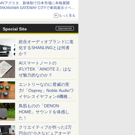
MVアグスタ、新体制で日本市場に本格展開
TAKANAWA GATEWAY CITYで車両展示イベン
ト開催
もっと見る
Special Site
総合オーディオブランドに進
化するSHANLINGとは何者
か？
AIスマートノートの
iFLYTEK「AINOTE 2」はな
ぜ魅力的なのか？
エントリーなのに脅威の実
力!「Osprey」Noble Audioワ
イヤレスイヤフォン4機種を
一気に聴く
鳥肌ものの「DENON
HOME」サウンドを体感し
た！
クリエイティブが作った2万
円台の“小さなピュアオーデ