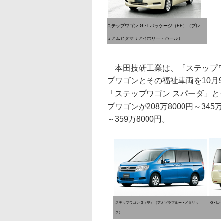
ステップワゴン G・Lパッケージ（FF）（プレ
ミアムヒダマリアイボリー・パール）
本田技研工業は、「ステップワ
プワゴンとその福祉車両を10
「ステップワゴン スパーダ」と
プワゴンが208万8000円～345
～359万8000円。
ステップワゴン G（FF）（アオゾラブルー・メタリッ
G・L
ク）