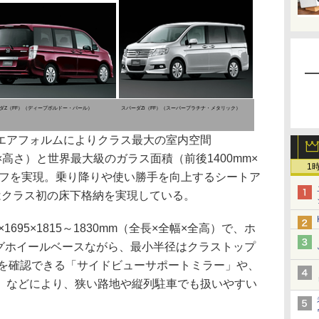
ダZ（FF）（ディープボルドー・パール）
スパーダZi（FF）（スーパープラチナ・メタリック）
アフォルムによりクラス最大の室内空間
さ×幅×高さ）と世界最大級のガラス面積（前後1400mm×
1
ーフを実現。乗り降りや使い勝手を向上するシートア
はクラス初の床下格納を実現している。
695×1815～1830mm（全長×全幅×全高）で、ホ
ングホイールベースながら、最小半径はクラストップ
況を確認できる「サイドビューサポートミラー」や、
」などにより、狭い路地や縦列駐車でも扱いやすい