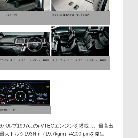
シート（ブラック）
オプション装備のフローリングフロア
ダS インパネ（クールブラック）オプション装着車
スパーダS シート（クールブラック）オプション装着車
置されたメーター
バルブ1997ccのi-VTECエンジンを搭載し、最高出
m、最大トルク193Nm（19.7kgm）/4200rpmを発生。