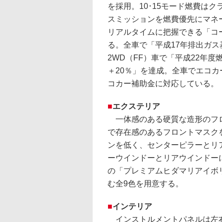
を採用。10･15モード燃費はク
スミッションを燃費優先にマネ
リアルタイムに把握できる「コ
る。全車で「平成17年排出ガス
2WD（FF）車で「平成22年度
＋20％」を達成。全車でエコカー
コカー補助金に対応している。
■
エクステリア
一体感のある硬質な造形のフロ
で存在感のあるフロントマスク
ンを低く、センターピラーとリ
ーウインドーとリアウインドー
の「プレミアムヒダマリアイボ
む全9色を用意する。
■
インテリア
インストルメントパネルは左右