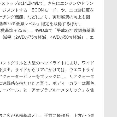
ラストップの14.2km/Lで、さらにエンジンやトラン
ージメントする「ECONモード」や、エコ運転度を
ーチング機能」などにより、実用燃費の向上も図
基準75％低減レベル」認定を取得するほか、
燃費基準＋25％」、4WD車で「平成22年度燃費基準
減税（2WDが75％軽減、4WDが50％軽減）、エ
ントグリルと大型のヘッドライトにより、ワイド
を演出。サイドからリアにかけては、ウエストライ
アクォーターピラーをブラックにし、リアクォータ
に連続感を持たせたと言う。ボディーカラーは新色
リーパール」と「アオゾラブルーメタリック」を含
に広がる横基調とし、手前に操作系、上方かつ走