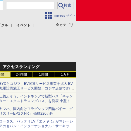
Impress サイト
全カテゴリ
イクル
イベント
アクセスランキング
時間
24時間
1週間
1カ月
BYDとコジマ、EV関連サービス事業を拡大 EV
充電設備施工サービス開始、コジマ店舗でBYD
車の展示・試乗イベントを強化
三菱ふそう、インドネシアで新型バス「キャン
ター・エクストラロングバス」を発表 小型トラ
ックベースの観光・旅客輸送向けバス
ヤマハ、国内向けフラグシップ四輪バギー「グ
リズリーEPS XT-R」 価格220万円
ロータス、バッテリEV「エメヤR」がマレーシ
アのセパン・インターナショナル・サーキット
のBEV最速タイムを樹立