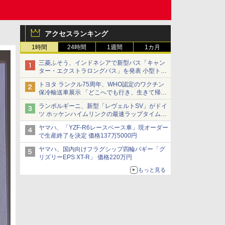
アクセスランキング
1時間
24時間
1週間
1カ月
三菱ふそう、インドネシアで新型バス「キャン
ター・エクストラロングバス」を発表 小型トラ
ックベースの観光・旅客輸送向けバス
トヨタ ランクル75周年、WHO認定のワクチン
保冷輸送車展示 「どこへでも行き、生きて帰っ
てこられる」ランドクルーザーで命をつなぐ
ランボルギーニ、新型「レヴェルトSV」がドイ
ツ ホッケンハイムリンクの最速ラップタイムを
記録
ヤマハ、「YZF-R6レースベース車」現オーダー
で生産終了を決定 価格137万5000円
ヤマハ、国内向けフラグシップ四輪バギー「グ
リズリーEPS XT-R」 価格220万円
もっと見る