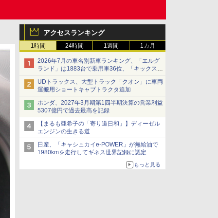
アクセスランキング
1時間
24時間
1週間
1カ月
2026年7月の車名別新車ランキング、「エルグ
ランド」は1883台で乗用車36位、「キックス」
は2591台で27位に
UDトラックス、大型トラック「クオン」に車両
運搬用ショートキャブトラクタ追加
ホンダ、2027年3月期第1四半期決算の営業利益
5307億円で過去最高を記録
【まるも亜希子の「寄り道日和」】ディーゼル
エンジンの生きる道
日産、「キャシュカイe-POWER」が無給油で
1980kmを走行してギネス世界記録に認定
もっと見る