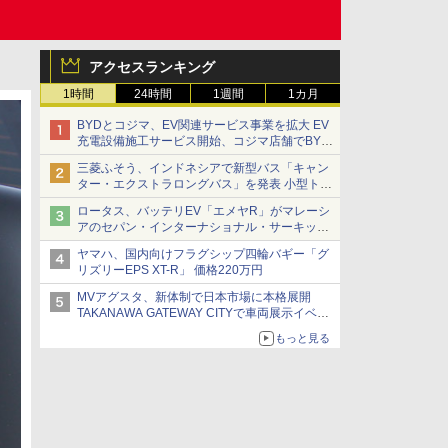
アクセスランキング
1時間
24時間
1週間
1カ月
BYDとコジマ、EV関連サービス事業を拡大 EV
充電設備施工サービス開始、コジマ店舗でBYD
車の展示・試乗イベントを強化
三菱ふそう、インドネシアで新型バス「キャン
ター・エクストラロングバス」を発表 小型トラ
ックベースの観光・旅客輸送向けバス
ロータス、バッテリEV「エメヤR」がマレーシ
アのセパン・インターナショナル・サーキット
のBEV最速タイムを樹立
ヤマハ、国内向けフラグシップ四輪バギー「グ
リズリーEPS XT-R」 価格220万円
MVアグスタ、新体制で日本市場に本格展開
TAKANAWA GATEWAY CITYで車両展示イベン
ト開催
もっと見る