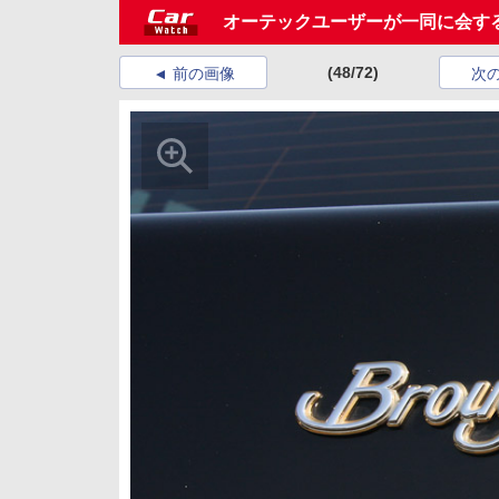
オーテックユーザーが一同に会す
(48/72)
前の画像
次