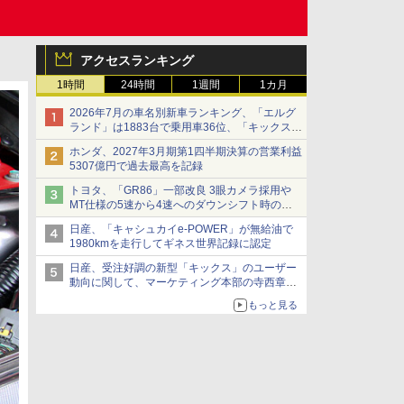
アクセスランキング
1時間
24時間
1週間
1カ月
2026年7月の車名別新車ランキング、「エルグ
ランド」は1883台で乗用車36位、「キックス」
は2591台で27位に
ホンダ、2027年3月期第1四半期決算の営業利益
5307億円で過去最高を記録
トヨタ、「GR86」一部改良 3眼カメラ採用や
MT仕様の5速から4速へのダウンシフト時の操
作性向上など
日産、「キャシュカイe-POWER」が無給油で
1980kmを走行してギネス世界記録に認定
日産、受注好調の新型「キックス」のユーザー
動向に関して、マーケティング本部の寺西章氏
が解説
もっと見る