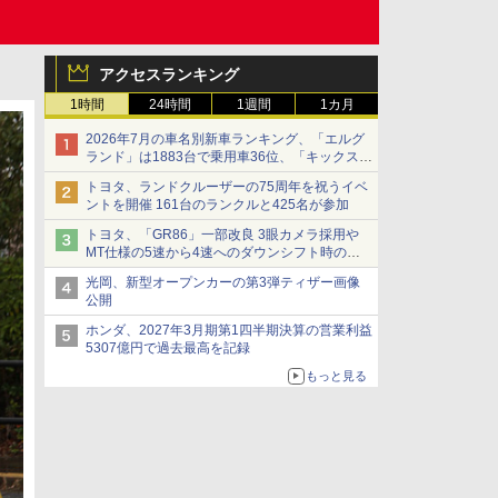
アクセスランキング
1時間
24時間
1週間
1カ月
2026年7月の車名別新車ランキング、「エルグ
ランド」は1883台で乗用車36位、「キックス」
は2591台で27位に
トヨタ、ランドクルーザーの75周年を祝うイベ
ントを開催 161台のランクルと425名が参加
トヨタ、「GR86」一部改良 3眼カメラ採用や
MT仕様の5速から4速へのダウンシフト時の操
作性向上など
光岡、新型オープンカーの第3弾ティザー画像
公開
ホンダ、2027年3月期第1四半期決算の営業利益
5307億円で過去最高を記録
もっと見る