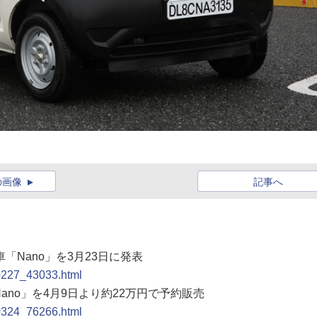
の画像
記事へ
ピー車「Nano」を3月23日に発表
90227_43033.html
車「Nano」を4月9日より約22万円で予約販売
90324_76266.html