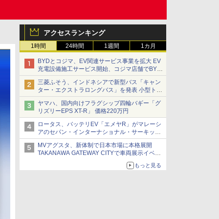
アクセスランキング
1時間
24時間
1週間
1カ月
BYDとコジマ、EV関連サービス事業を拡大 EV
充電設備施工サービス開始、コジマ店舗でBYD
車の展示・試乗イベントを強化
三菱ふそう、インドネシアで新型バス「キャン
ター・エクストラロングバス」を発表 小型トラ
ックベースの観光・旅客輸送向けバス
ヤマハ、国内向けフラグシップ四輪バギー「グ
リズリーEPS XT-R」 価格220万円
ロータス、バッテリEV「エメヤR」がマレーシ
アのセパン・インターナショナル・サーキット
のBEV最速タイムを樹立
MVアグスタ、新体制で日本市場に本格展開
TAKANAWA GATEWAY CITYで車両展示イベン
ト開催
もっと見る