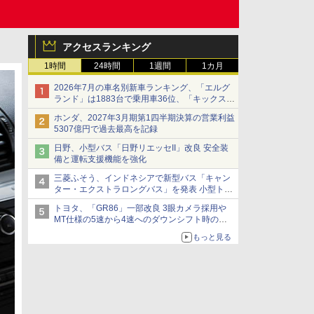
アクセスランキング
1時間
24時間
1週間
1カ月
2026年7月の車名別新車ランキング、「エルグ
ランド」は1883台で乗用車36位、「キックス」
は2591台で27位に
ホンダ、2027年3月期第1四半期決算の営業利益
5307億円で過去最高を記録
日野、小型バス「日野リエッセII」改良 安全装
備と運転支援機能を強化
三菱ふそう、インドネシアで新型バス「キャン
ター・エクストラロングバス」を発表 小型トラ
ックベースの観光・旅客輸送向けバス
トヨタ、「GR86」一部改良 3眼カメラ採用や
MT仕様の5速から4速へのダウンシフト時の操
作性向上など
もっと見る