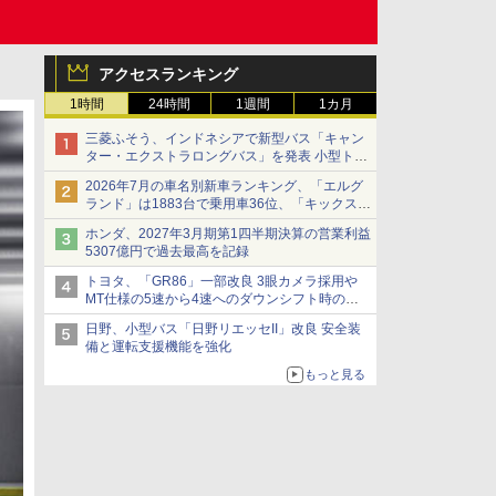
アクセスランキング
1時間
24時間
1週間
1カ月
三菱ふそう、インドネシアで新型バス「キャン
ター・エクストラロングバス」を発表 小型トラ
ックベースの観光・旅客輸送向けバス
2026年7月の車名別新車ランキング、「エルグ
ランド」は1883台で乗用車36位、「キックス」
は2591台で27位に
ホンダ、2027年3月期第1四半期決算の営業利益
5307億円で過去最高を記録
トヨタ、「GR86」一部改良 3眼カメラ採用や
MT仕様の5速から4速へのダウンシフト時の操
作性向上など
日野、小型バス「日野リエッセII」改良 安全装
備と運転支援機能を強化
もっと見る