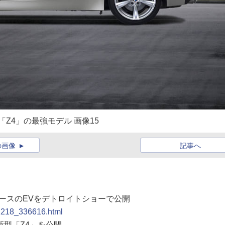
Z4」の最強モデル 画像15
の画像
記事へ
」ベースのEVをデトロイトショーで公開
91218_336616.html
の新型「Z4」を公開