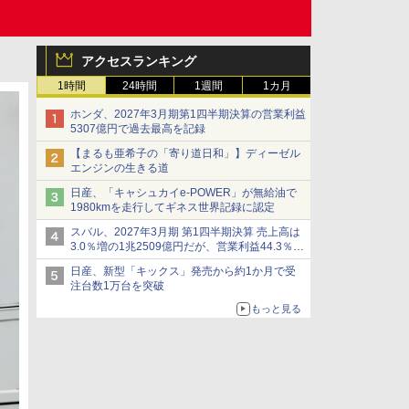
アクセスランキング
1時間
24時間
1週間
1カ月
ホンダ、2027年3月期第1四半期決算の営業利益
5307億円で過去最高を記録
【まるも亜希子の「寄り道日和」】ディーゼル
エンジンの生きる道
日産、「キャシュカイe-POWER」が無給油で
1980kmを走行してギネス世界記録に認定
スバル、2027年3月期 第1四半期決算 売上高は
3.0％増の1兆2509億円だが、営業利益44.3％減
の426億円、当期利益10.3％減の492億円で増収
日産、新型「キックス」発売から約1か月で受
減益
注台数1万台を突破
もっと見る