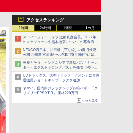
アクセスランキング
1時間
24時間
1週間
1カ月
スーパーフォーミュラ 近藤真彦会長、2027年
のスケジュールや熊本地震についての募金活動
を紹介
NEXCO西日本、川田橋（下り線）の復旧状況
公開 九州道 宮原SA〜八代ICで8月9日中に緊急
車両を通行可能に
三菱ふそう、インドネシアで新型バス「キャン
ター・エクストラロングバス」を発表 小型トラ
ックベースの観光・旅客輸送向けバス
UDトラックス、大型トラック「クオン」に車両
運搬用ショートキャブトラクタ追加
ヤマハ、国内向けフラグシップ四輪バギー「グ
リズリーEPS XT-R」 価格220万円
もっと見る