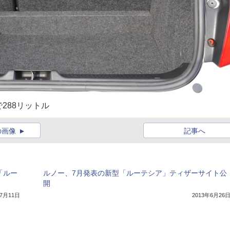
288リットル
の画像
記事へ
「ルー
ルノー、7月発表の新型「ルーテシア」ティザーサイト公
開
年7月11日
2013年6月26