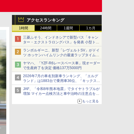
アクセスランキング
1時間
24時間
1週間
1カ月
三菱ふそう、インドネシアで新型バス「キャン
ター・エクストラロングバス」を発表 小型トラ
ックベースの観光・旅客輸送向けバス
ランボルギーニ、新型「レヴェルトSV」がドイ
ツ ホッケンハイムリンクの最速ラップタイムを
記録
ヤマハ、「YZF-R6レースベース車」現オーダー
で生産終了を決定 価格137万5000円
2026年7月の車名別新車ランキング、「エルグ
ランド」は1883台で乗用車36位、「キックス」
は2591台で27位に
JAF、「令和8年熊本地震」でタイヤトラブルが
増加 マイカー点検方法と車中泊時の注意点を呼
びかけ
もっと見る