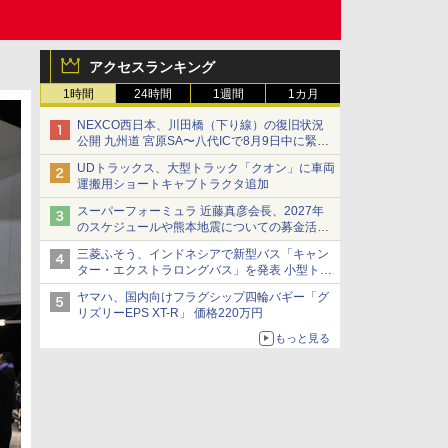
アクセスランキング
1時間
24時間
1週間
1カ月
NEXCO西日本、川田橋（下り線）の復旧状況
公開 九州道 宮原SA〜八代ICで8月9日中に緊急
車両を通行可能に
UDトラックス、大型トラック「クオン」に車両
運搬用ショートキャブトラクタ追加
スーパーフォーミュラ 近藤真彦会長、2027年
のスケジュールや熊本地震についての募金活動
を紹介
三菱ふそう、インドネシアで新型バス「キャン
ター・エクストラロングバス」を発表 小型トラ
ックベースの観光・旅客輸送向けバス
ヤマハ、国内向けフラグシップ四輪バギー「グ
リズリーEPS XT-R」 価格220万円
もっと見る