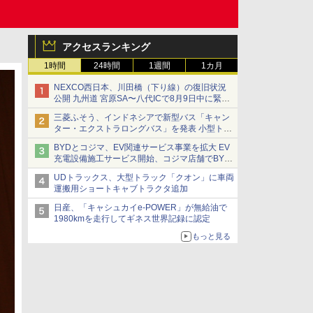
アクセスランキング
1時間
24時間
1週間
1カ月
NEXCO西日本、川田橋（下り線）の復旧状況
公開 九州道 宮原SA〜八代ICで8月9日中に緊急
車両を通行可能に
三菱ふそう、インドネシアで新型バス「キャン
ター・エクストラロングバス」を発表 小型トラ
ックベースの観光・旅客輸送向けバス
BYDとコジマ、EV関連サービス事業を拡大 EV
充電設備施工サービス開始、コジマ店舗でBYD
車の展示・試乗イベントを強化
UDトラックス、大型トラック「クオン」に車両
運搬用ショートキャブトラクタ追加
日産、「キャシュカイe-POWER」が無給油で
1980kmを走行してギネス世界記録に認定
もっと見る