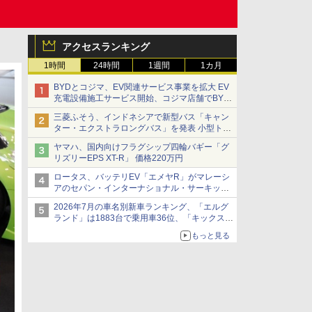
アクセスランキング
1時間
24時間
1週間
1カ月
BYDとコジマ、EV関連サービス事業を拡大 EV
充電設備施工サービス開始、コジマ店舗でBYD
車の展示・試乗イベントを強化
三菱ふそう、インドネシアで新型バス「キャン
ター・エクストラロングバス」を発表 小型トラ
ックベースの観光・旅客輸送向けバス
ヤマハ、国内向けフラグシップ四輪バギー「グ
リズリーEPS XT-R」 価格220万円
ロータス、バッテリEV「エメヤR」がマレーシ
アのセパン・インターナショナル・サーキット
のBEV最速タイムを樹立
2026年7月の車名別新車ランキング、「エルグ
ランド」は1883台で乗用車36位、「キックス」
は2591台で27位に
もっと見る