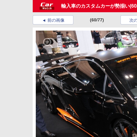
輸入車のカスタムカーが勢揃い
(60
(60/77)
前の画像
次