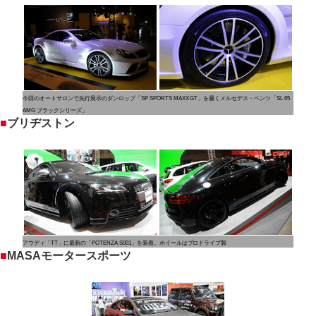
今回のオートサロンで先行展示のダンロップ「SP SPORTS MAXX GT」を履くメルセデス・ベンツ「SL 65
AMG ブラックシリーズ」
■
ブリヂストン
アウディ「TT」に最新の「POTENZA S001」を装着。ホイールはプロドライブ製
■
MASAモータースポーツ