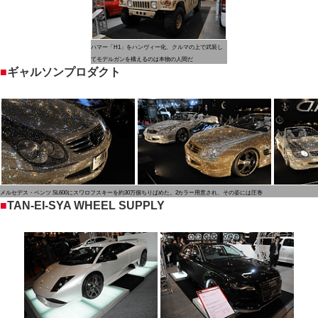
ハマー「H1」をハンヴィー化、クルマの上で武装し
てモデルガンを構えるのは本物の人間だ
■
ギャルソンプロダクト
メルセデス・ベンツ SL600にスワロフスキーを約30万個ちりばめた。2カラー用意され、その姿には圧巻
■
TAN-EI-SYA WHEEL SUPPLY