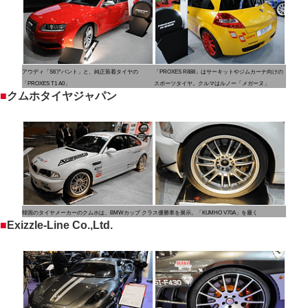
アウディ「S6アバント」と、純正装着タイヤの
「PROXES R888」はサーキットやジムカーナ向けの
「PROXES T1 A0」
スポーツタイヤ。クルマはルノー「メガーヌ」
■
クムホタイヤジャパン
韓国のタイヤメーカーのクムホは、BMWカップ クラス優勝車を展示。「KUMHO V70A」を履く
■
Exizzle-Line Co.,Ltd.