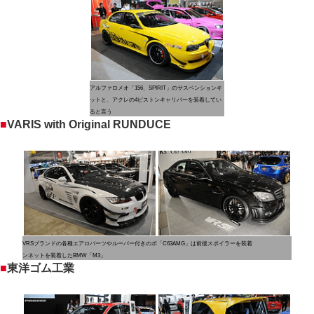
アルファロメオ「156、SPIRIT」のサスペンションキ
ットと、アクレの4ピストンキャリパーを装着してい
ると言う
■
VARIS with Original RUNDUCE
VRSブランドの各種エアロパーツやルーバー付きのボ
「C63AMG」は前後スポイラーを装着
ンネットを装着したBMW「M3」
■
東洋ゴム工業