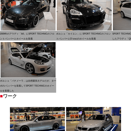
2009年のアウディ「A4」にSPORT TECHNICのフロ
ポルシェ「カイエン」に SPORT TECHNICのフロン
SPORT TEC
ントバンパーとホイールを装着
トバンパーとD'vinciのホイールを装着
したアウディ「Q
ポルシェ「パナメーラ」は自然吸気モデルだが、ター
ボのバンパーを装着してSPORT TECHNICのホイー
ルを装着した
■
ワーク