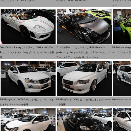
5Xのアウディ「TTロードスター」
ポルシェ「997GT3 RS.R Sifo」
ポルシェ パナメーラ
ーツ
Super Veloce Racingのフェラーリ「360 スパイダー
ランボルギーニ「ガヤルド」はLB-Performance
LB-Performance 
F1」、フロントバンパーなどオリジナルパーツを装
produced by Liberty walkが出展。エアロパーツ、マフ
ーニ「ムルシエラ
着
ラー、ステアリングがオリジナルパーツ
ERSTのボルボ「XC60 T-6」。外装、サスペンション
ERSTのボルボ「V50」は、内外装にオリジナルパー
voomeran×eu
にオリジナルパーツを使用
ツを使用
フ」