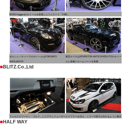
MONO leggeraのホイールを装着したフェラーリ「F430」
ポルシェ パナメーラのホイールはFORGIATO
新型カマロはREVENTON ANTICO/VEDUTOのホイー
MAGLIA/GTR
ルと各種クロームパーツを装着
■
BLITZ.Co.,Ltd
フォルクスワーゲン「ゴルフ」にリアデュフューザーとマフラーを付け、ミラーで様子が分かるように展示
■
HALF WAY