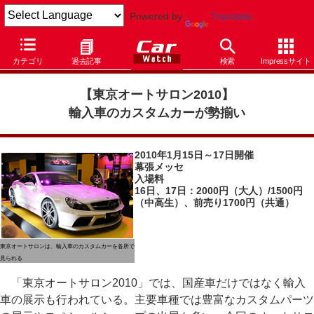
Powered by
Translate
Car Watch
イベント
東京オートサロン
2010
カテゴリ
過去記事
検索
Impressサイト
【東京オートサロン2010
】
輸入車のカスタムカーが勢揃い
2010年1月15日～17日開催
幕張メッセ
入場料
16日、17日：2000円（大人）/1500円
（中高生）、前売り1700円（共通）
東京オートサロンは、輸入車のカスタムカーを各所で
見られる
「東京オートサロン2010」では、国産車だけではなく輸入
車の展示も行われている。主要車種では豊富なカスタムパーツ