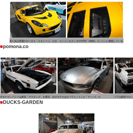
見た目は普通のロータス「エキシージ」だが、エンジンをホンダのVTEC（K20A）エンジンに換装している
■
pomona.co
ポモナカンパニーは新旧「マスタング」を展示。左のモデルはかつてヒットした「マッハ1」だ
リアは新旧でだい
■
DUCKS-GARDEN