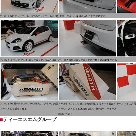
アバルト 500 エッセエッセ。500のエッセエッセ仕様は別売りのキットを組み込むことで完成する
アバルト グランデ プント エッセエッセ。500とは違って、購入の際にエッセエッセの仕様を選ぶ必要がある
アバルト 500用のRECORD MONZAのマフラー、純正
アバルト 500をエッセエッセ仕様にするキット箱はイ
サベルトとの共同
パーツとして販売される
メージ。どうしても木箱が欲しい場合はディーラーと
相談だと言う
■
ティーエスエムグループ