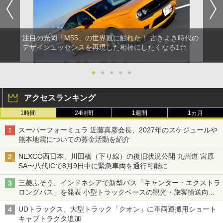
注目の光岡「M55」の世界観に触れた！ 古きよき時代の
デザインエッセンスを再現した相棒にしたくなる1台
●
●
●
●
●
アクセスランキング
1時間
24時間
1週間
1カ月
スーパーフォーミュラ 近藤真彦会長、2027年のスケジュールや
熊本地震についての募金活動を紹介
NEXCO西日本、川田橋（下り線）の復旧状況公開 九州道 宮原
SA〜八代ICで8月9日中に緊急車両を通行可能に
三菱ふそう、インドネシアで新型バス「キャンター・エクストラ
ロングバス」を発表 小型トラックベースの観光・旅客輸送向け
バス
UDトラックス、大型トラック「クオン」に車両運搬用ショート
キャブトラクタ追加