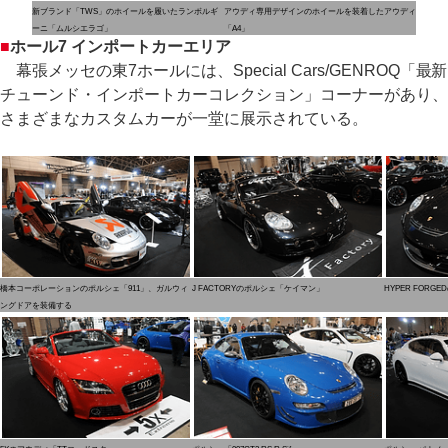
新ブランド「TWS」のホイールを履いたランボルギ
アウディ専用デザインのホイールを装着したアウディ
ーニ「ムルシエラゴ」
「A4」
■
ホール7 インポートカーエリア
幕張メッセの東7ホールには、Special Cars/GENROQ「最新
チューンド・インポートカーコレクション」コーナーがあり、
さまざまなカスタムカーが一堂に展示されている。
橋本コーポレーションのポルシェ「911」、ガルウィ
J FACTORYのポルシェ「ケイマン」
HYPER FORGE
ングドアを装備する