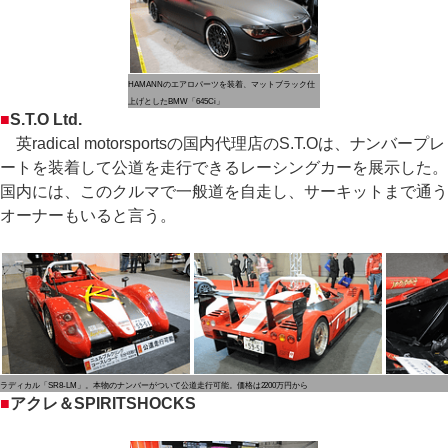
HAMANNのエアロパーツを装着、マットブラック仕
上げとしたBMW「645Ci」
■
S.T.O Ltd.
英radical motorsportsの国内代理店のS.T.Oは、ナンバープレ
ートを装着して公道を走行できるレーシングカーを展示した。
国内には、このクルマで一般道を自走し、サーキットまで通う
オーナーもいると言う。
ラディカル「SR8-LM」。本物のナンバーがついて公道走行可能。価格は2200万円から
■
アクレ＆SPIRITSHOCKS