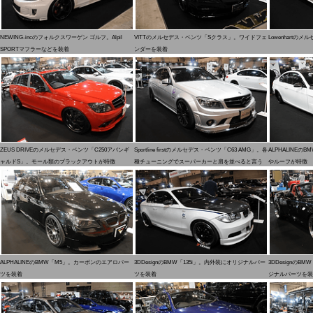
NEWING-incのフォルクスワーゲン ゴルフ。Alpil
VITTのメルセデス・ベンツ「Sクラス」。ワイドフェ
Lowenhartの
SPORTマフラーなどを装着
ンダーを装着
ZEUS DRIVEのメルセデス・ベンツ「C250アバンギ
Sportline firstのメルセデス・ベンツ「C63 AMG」。各
ALPHALINEの
ャルドS」。モール類のブラックアウトが特徴
種チューニングでスーパーカーと肩を並べると言う
やルーフが特徴
ALPHALINEのBMW「M5」。カーボンのエアロパー
3DDesignのBMW「135i」。内外装にオリジナルパー
3DDesignの
ツを装着
ツを装着
ジナルパーツを装