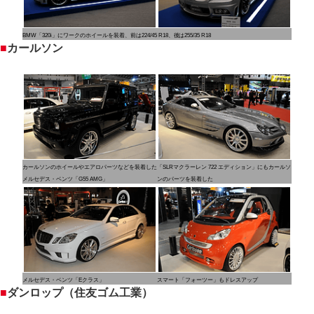
BMW「320i」にワークのホイールを装着、前は224/45 R18、後は255/35 R18
■
カールソン
カールソンのホイールやエアロパーツなどを装着した
「SLRマクラーレン 722 エディション」にもカールソ
メルセデス・ベンツ「G55 AMG」
ンのパーツを装着した
メルセデス・ベンツ「Eクラス」
スマート「フォーツー」もドレスアップ
■
ダンロップ（住友ゴム工業）