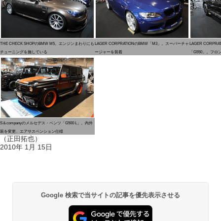
THE CHECK SHOPのBMW M5。エンジンまわりにも
LAGER CORPRATIONのBMW「M3」。スーパーチャ
LAGER CORP
チューニングを施している
ージャーを装着
「G550」。フ
S＆companyのメルセデス・ベンツ「G500 L」。内外
装を変更、エアサスペンション仕様
（正田拓也）
2010年 1月 15日
Google 検索で当サイトの記事を優先表示させる