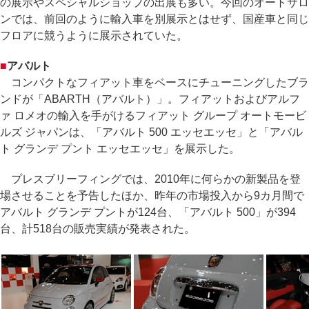
の展示やスペシャルショップの出展も多い。今回のオートサロ
ンでは、前回のように輸入車を別展示とはせず、国産車と同じ
フロアに競うように展示されていた。
■
アバルト
コンパクトなフィアット車をベースにチューニングしたブラ
ンドが「ABARTH（アバルト）」。フィアットおよびアルフ
ァ ロメオの輸入を手がけるフィアット グループ オートモービ
ルズ ジャパンは、「アバルト 500 エッセエッセ」と「アバル
ト グランデ プント エッセエッセ」を展示した。
プレスブリーフィングでは、2010年に何らかの新製品を登
場させることを予告したほか、昨年の市場投入から9カ月間で
アバルト グランデ プントが124台、「アバルト 500」が394
台、計518台の販売実績が発表された。