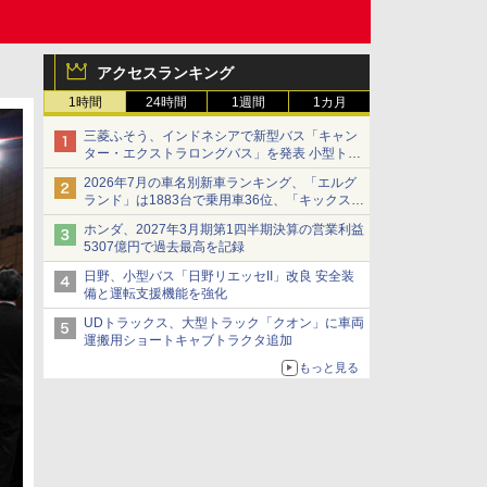
アクセスランキング
1時間
24時間
1週間
1カ月
三菱ふそう、インドネシアで新型バス「キャン
ター・エクストラロングバス」を発表 小型トラ
ックベースの観光・旅客輸送向けバス
2026年7月の車名別新車ランキング、「エルグ
ランド」は1883台で乗用車36位、「キックス」
は2591台で27位に
ホンダ、2027年3月期第1四半期決算の営業利益
5307億円で過去最高を記録
日野、小型バス「日野リエッセII」改良 安全装
備と運転支援機能を強化
UDトラックス、大型トラック「クオン」に車両
運搬用ショートキャブトラクタ追加
もっと見る