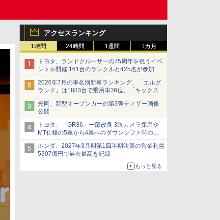
アクセスランキング
1時間
24時間
1週間
1カ月
トヨタ、ランドクルーザーの75周年を祝うイベ
ントを開催 161台のランクルと425名が参加
2026年7月の車名別新車ランキング、「エルグ
ランド」は1883台で乗用車36位、「キックス」
は2591台で27位に
光岡、新型オープンカーの第3弾ティザー画像
公開
トヨタ、「GR86」一部改良 3眼カメラ採用や
MT仕様の5速から4速へのダウンシフト時の操
作性向上など
ホンダ、2027年3月期第1四半期決算の営業利益
5307億円で過去最高を記録
もっと見る