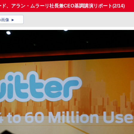
CES】フォード、アラン・ムラーリ社長兼CEO基調講演リポート
(2/14)
の画像