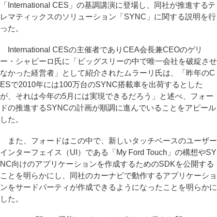
「International CES」の基調講演に登場し、同社が推進するテ
レマティックスのソリューション「SYNC」に関する説明を行
った。
International CESの主催者でありCEA会長兼CEOのゲリ
ー・シャピーロ氏に「ビッグスリーの中で唯一会社を破綻させ
なかった経営者」として紹介されたムラーリ氏は、「昨年のC
ESで2010年には100万台のSYNC搭載車を出荷するとした
が、それは今年の5月には実現できるだろう」と述べ、フォー
ドの推進するSYNCの計画が順調に進んでいることをアピール
した。
また、フォードはこの中で、新しいタッチベースのユーザー
インターフェイス（UI）である「My Ford Touch」の構想やSY
NC向けのアプリケーションを作成するためのSDKを公開する
ことを明らかにし、同社のカーナビで動作するアプリケーショ
ンをサードパーティが作成できるようになったことを明らかに
した。