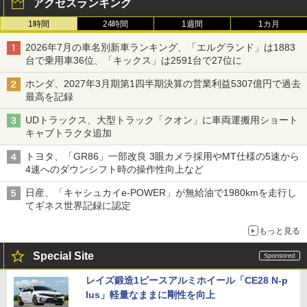
アクセスランキング
1時間
24時間
1週間
1カ月
2026年7月の車名別新車ランキング、「エルグランド」は1883
台で乗用車36位、「キックス」は2591台で27位に
ホンダ、2027年3月期第1四半期決算の営業利益5307億円で過去
最高を記録
UDトラックス、大型トラック「クオン」に車両運搬用ショート
キャブトラクタ追加
トヨタ、「GR86」一部改良 3眼カメラ採用やMT仕様の5速から
4速へのダウンシフト時の操作性向上など
日産、「キャシュカイe-POWER」が無給油で1980kmを走行し
てギネス世界記録に認定
もっと見る
Special Site
レイズ鍛造1ピースアルミホイール「CE28 N-p
lus」軽量なままに剛性を向上