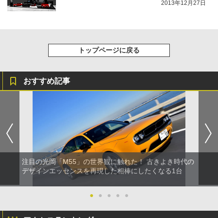
2013年12月27日
トップページに戻る
おすすめ記事
注目の光岡「M55」の世界観に触れた！ 古きよき時代の
デザインエッセンスを再現した相棒にしたくなる1台
●
●
●
●
●