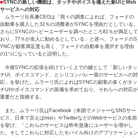
■
SYNCの新しい機能は、タッチやボイスを備えた新UIとWeb
サービスへの対応
ムラーリ社長兼CEOは「我々の調査によれば、フォードの
自動車を購入した32％の消費者がSYNCを理由だとしている。
さらにSYNCのヘビーユーザーを調べたところ81％が満足して
おり、77％が友人に勧めるとしている」と述べ、フォードのS
YNCが顧客満足度も高く、フォードの自動車を選択する理由
の1つになっていると説明した。
今後SYNCの拡張を続けていく上での鍵として「新しいタッ
チUI、ボイスコマンド、とシリコンバレー発のサービスへの対
応」を挙げた。ムラーリ氏によればSYNCの顧客の多くがタッ
チUIやボイスコマンドの装備を求めており、それらへの対応が
重要だと指摘する。
また、ムラーリ氏はFacebook（米国でメジャーなSNSサー
ビス、日本で言えばmixi）やTwitterなどのWebサービスの名前
を挙げ、「これらのサービスは昨年急速にユーザーを増やし
た。そしてこれらに対応したモバイル向けのアプリケーション