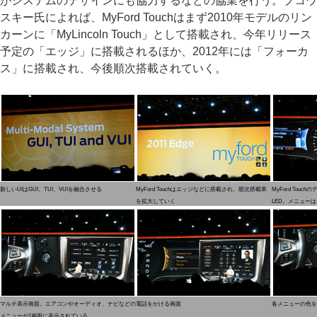
がシステムのデザインにも協力するなどの協業を行う。ブコウ
スキー氏によれば、MyFord Touchはまず2010年モデルのリン
カーンに「MyLincoln Touch」として搭載され、今年リリース
予定の「エッジ」に搭載されるほか、2012年には「フォーカ
ス」に搭載され、今後順次搭載されていく。
新しいUIはGUI、TUI、VUIを融合させる
MyFord Touchはエッジなどに搭載され、順次搭載車
MyFord Tou
を拡大していく
LED。メニュー
マルチ表示画面。エアコンやオーディオ、ナビなどの
電話をかける画面
各メニューの色を
メニューが1画面に表示されている