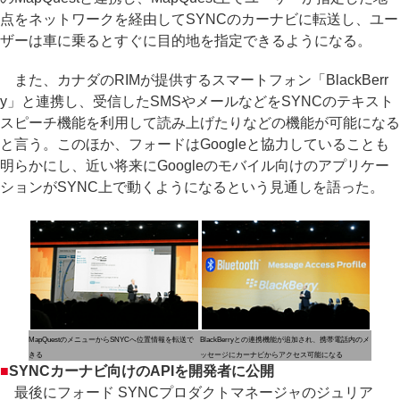
点をネットワークを経由してSYNCのカーナビに転送し、ユー
ザーは車に乗るとすぐに目的地を指定できるようになる。
また、カナダのRIMが提供するスマートフォン「BlackBerr
y」と連携し、受信したSMSやメールなどをSYNCのテキスト
スピーチ機能を利用して読み上げたりなどの機能が可能になる
と言う。このほか、フォードはGoogleと協力していることも
明らかにし、近い将来にGoogleのモバイル向けのアプリケー
ションがSYNC上で動くようになるという見通しを語った。
MapQuestのメニューからSNYCへ位置情報を転送で
BlackBerryとの連携機能が追加され、携帯電話内のメ
きる
ッセージにカーナビからアクセス可能になる
■
SYNCカーナビ向けのAPIを開発者に公開
最後にフォード SYNCプロダクトマネージャのジュリア