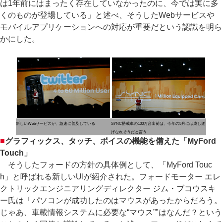
は1年前にはまったく存在していなかったのに、今では実に多
くのものが登場している」と述べ、そうしたWebサービスや
モバイルアプリケーションへの対応が重要だという認識を明ら
かにした。
新しいWebサービスが、急速に普及している
SYNC搭載車の100万台出荷は、今年の5月には成し遂
げなれそうだと言う
■
グラフィックス、タッチ、ボイスの機能を備えた「MyFord
Touch」
そうしたフォードの方針の具体例として、「MyFord Touc
h」と呼ばれる新しいUIが紹介された。フォードモーター エレ
クトリックエンジニアリングディレクター ジム・ブコウスキ
ー氏は「パソコンが成功したのはマウスがあったからだろう。
じゃあ、車載情報システムに必要な“マウス”"はなんだ？という