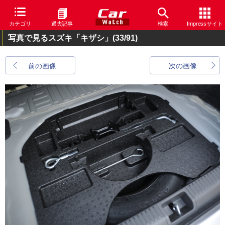
カテゴリ
過去記事
検索
Impressサイト
写真で見るスズキ「キザシ」
(33/91)
前の画像
次の画像