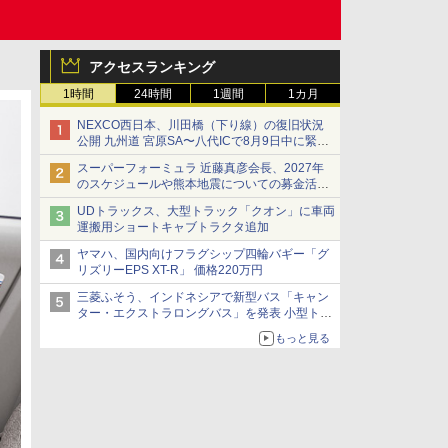
アクセスランキング
1時間
24時間
1週間
1カ月
NEXCO西日本、川田橋（下り線）の復旧状況
公開 九州道 宮原SA〜八代ICで8月9日中に緊急
車両を通行可能に
スーパーフォーミュラ 近藤真彦会長、2027年
のスケジュールや熊本地震についての募金活動
を紹介
UDトラックス、大型トラック「クオン」に車両
運搬用ショートキャブトラクタ追加
ヤマハ、国内向けフラグシップ四輪バギー「グ
リズリーEPS XT-R」 価格220万円
三菱ふそう、インドネシアで新型バス「キャン
ター・エクストラロングバス」を発表 小型トラ
ックベースの観光・旅客輸送向けバス
もっと見る