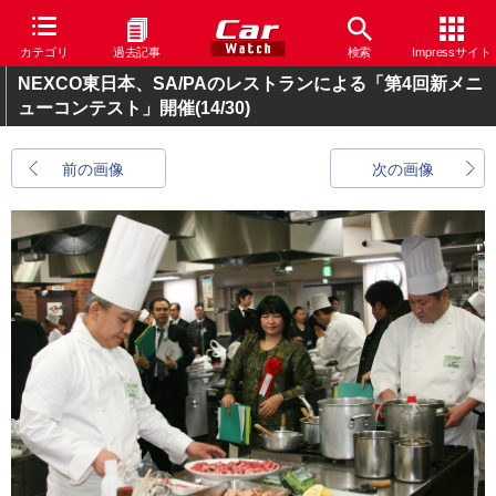
カテゴリ
過去記事
検索
Impressサイト
NEXCO東日本、SA/PAのレストランによる「第4回新メニ
ューコンテスト」開催
(14/30)
前の画像
次の画像